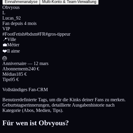
Einnahmenanalyse
Multi-Konto & Team-Verwaltung
Obvyous
L
Lucas_92
Fan depuis 4 mois
VIP
#FootFetish
#bdsm
#FR
#gros-tippeur
📍
Ville
💼
Métier
❤️
Il aime
🎂
Anniversaire —
12 mars
Abonnements
240 €
Médias
185 €
Tips
95 €
Vollständiges Fan-CRM
Benutzerdefinierte Tags, um dir die Kinks deiner Fans zu merken.
Geburtstagserinnerungen, detaillierte Ausgabenhistorie nach
Kategorie (Abos, Medien, Tips).
Für wen ist Obvyous?