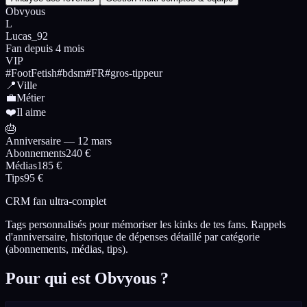
Obvyous
L
Lucas_92
Fan depuis 4 mois
VIP
#FootFetish
#bdsm
#FR
#gros-tippeur
📍
Ville
💼
Métier
❤️
Il aime
🎂
Anniversaire —
12 mars
Abonnements
240 €
Médias
185 €
Tips
95 €
CRM fan ultra-complet
Tags personnalisés pour mémoriser les kinks de tes fans. Rappels
d'anniversaire, historique de dépenses détaillé par catégorie
(abonnements, médias, tips).
Pour qui est Obvyous ?