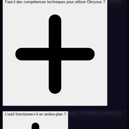
Oui, Obvyous permet de gérer plusieurs profils MYM depuis une
Faut-il des compétences techniques pour utiliser Obvyous ?
seule interface.
Non. Obvyous est conçu pour être simple d'utilisation, même sans
L'outil fonctionne-t-il en arrière-plan ?
connaissances techniques.