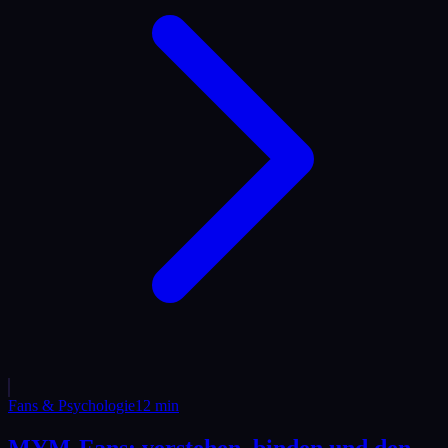
Fans & Psychologie
12
min
MYM-Fans: verstehen, binden und den