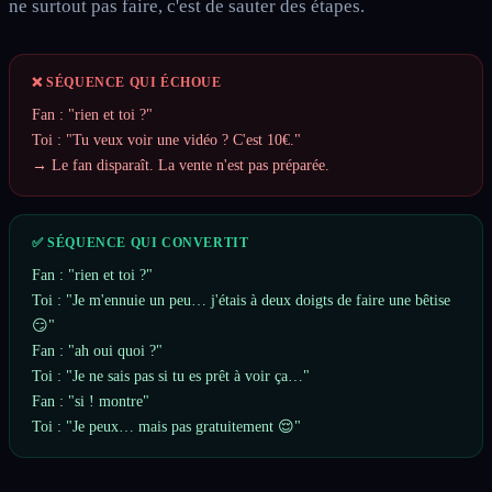
ne surtout pas faire, c'est de sauter des étapes.
❌ SÉQUENCE QUI ÉCHOUE
Fan : "rien et toi ?"
Toi : "Tu veux voir une vidéo ? C'est 10€."
→ Le fan disparaît. La vente n'est pas préparée.
✅ SÉQUENCE QUI CONVERTIT
Fan : "rien et toi ?"
Toi : "Je m'ennuie un peu… j'étais à deux doigts de faire une bêtise
😏"
Fan : "ah oui quoi ?"
Toi : "Je ne sais pas si tu es prêt à voir ça…"
Fan : "si ! montre"
Toi : "Je peux… mais pas gratuitement 😌"