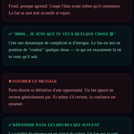
Froid, presque agressif. Coupe l'élan avant même qu'il commence.
Le fan se sent mal accueilli et repart.
✅ "HMM… JE SENS QUE TU VEUX QUELQUE CHOSE 😌"
Crée une dynamique de complicité et d'intrigue. Le fan est mis en
position de "vouloir" quelque chose — ce qui est exactement là où
tu veux qu'il soit.
❌ IGNORER LE MESSAGE
Perte directe et définitive d'une opportunité. Un fan ignoré ne
revient généralement pas. Et même s'il revient, la confiance est
entamée.
✅ RÉPONDRE DANS LES HEURES QUI SUIVENT
La rapidité de réponse est un signal de valeur. Un fan qui se sent